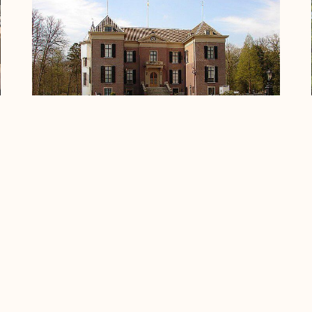
Huis Doorn, interieur
en verduurzaming
Echt een leuke opdracht in een
bijzondere plek. Een prachtig museum
dat de merkwaardige geschiedenis van
de Duitse keizer in Nederland laat zien.
Het museum staat voor de vraag hoe
het bijzondere interieur te restaureren