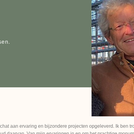
sen.
hat aan ervaring en bijzondere projecten opgeleverd. Ik ben tro
houd daarvan. Van mijn ervaringen in en om het prachtige monum