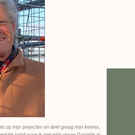
ts op mijn projecten en deel graag mijn kennis,
entale pand waar ik met mijn vrouw Danielle al